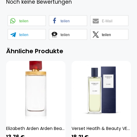
Noch keine Bewertungen
teilen
teilen
E-Mail
teilen
teilen
teilen
Ähnliche Produkte
Elizabeth Arden Arden Beauty Eau de Parfum 100 ml
Verset Heatlh & Beauty VERSET Eau De Parfum Herrenparfüm Classy 50ml
13,76
€
18,21
€