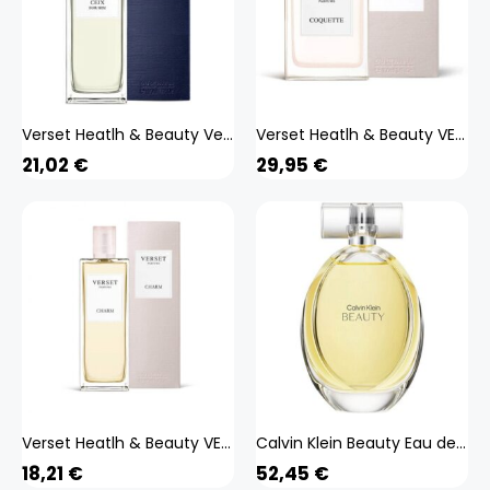
Verset Heatlh & Beauty Verset Eau De Parfum Herrenparfum
Verset Heatlh & Beauty VERSET Eau De Parfum Damenparfüm Coquette 100ml
21,02
€
29,95
€
Verset Heatlh & Beauty VERSET Eau De Parfum Damenparfüm Charm 50ml
Calvin Klein Beauty Eau de Parfum 100 ml
18,21
€
52,45
€