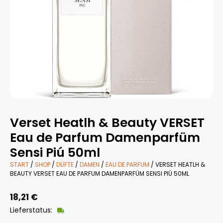
Verset Heatlh & Beauty VERSET
Eau de Parfum Damenparfüm
Sensi Piú 50ml
START
/
SHOP
/
DÜFTE
/
DAMEN
/
EAU DE PARFUM
/ VERSET HEATLH &
BEAUTY VERSET EAU DE PARFUM DAMENPARFÜM SENSI PIÚ 50ML
18,21
€
Lieferstatus: