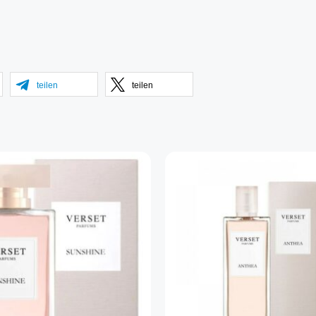
teilen
teilen