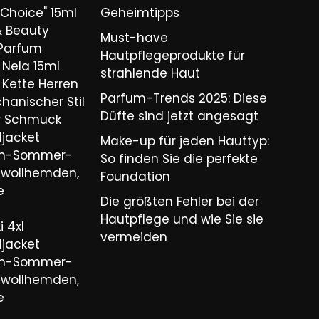
Choice" 15ml
Geheimtipps
& Beauty
Must-have
 Parfum
Hautpflegeprodukte für
Nela 15ml
strahlende Haut
Kette Herren
Parfum-Trends 2025: Diese
hanischer Stil
Düfte sind jetzt angesagt
er Schmuck
ljacket
Make-up für jeden Hauttyp:
ren-Sommer-
So finden Sie die perfekte
wollhemden,
Foundation
e
Die größten Fehler bei der
Hautpflege und wie Sie sie
 4xl
vermeiden
ljacket
ren-Sommer-
wollhemden,
e