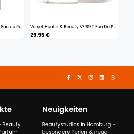
Verset Heatlh & Beauty VERSET Eau de Parfum Damenparfüm Anthea 50ml
Verset Heatlh & Beauty VERSET Eau De Parfum Damenparfüm Glam 100ml
29,95
€
kte
Neuigkeiten
& Beauty
Beautystudios in Hamburg –
 Parfum
besondere Perlen & neue