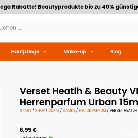
ega Rabatte! Beautyprodukte bis zu 40% günstig
chen
h:
Hautpflege
Make-up
Blog
Verset Heatlh & Beauty 
Herrenparfum Urban 15m
START
/
SHOP
/
DÜFTE
/
DAMEN
/
EAU DE PARFUM
/ VERSET HEATLH
6,95
€
ZUM SHO