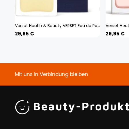
Verset Heatlh & Beauty VERSET Eau de Parfum Herrenparfüm Ocean 100ml
29,95
€
29,95
€
Mit uns in Verbindung bleiben