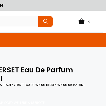
er
0
VERSET Eau De Parfum
l
 & BEAUTY VERSET EAU DE PARFUM HERRENPARFUM URBAN 15ML
P ODER WEITERE ANGEBOTE