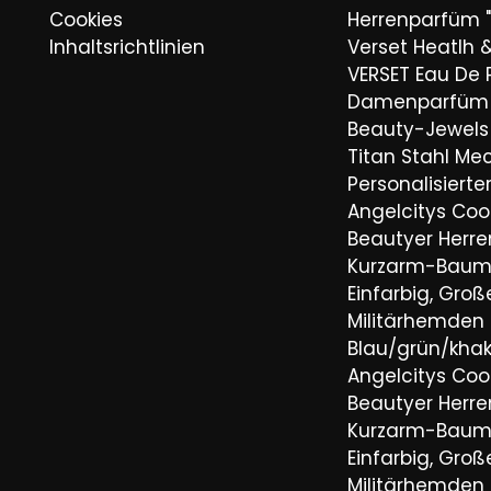
Cookies
Herrenparfüm "
Inhaltsrichtlinien
Verset Heatlh 
VERSET Eau De
Damenparfüm 
Beauty-Jewels 
Titan Stahl Mec
Personalisiert
Angelcitys Coo
Beautyer Her
Kurzarm-Baum
Einfarbig, Groß
Militärhemden
Blau/grün/khaki
Angelcitys Coo
Beautyer Her
Kurzarm-Baum
Einfarbig, Groß
Militärhemden