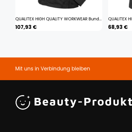
QUALITEX HIGH QUALITY WORKWEAR Bundjacke IND black beauty Damen: 4XL Herren: 4XL
107,93
€
68,93
€
Mit uns in Verbindung bleiben