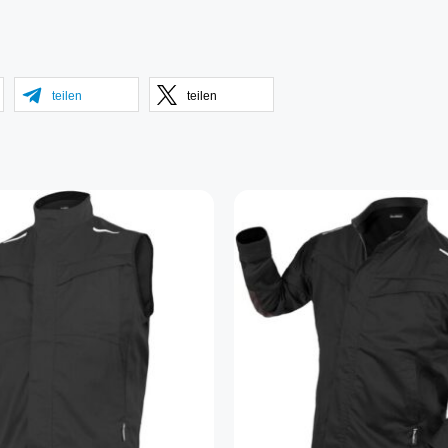
teilen
teilen