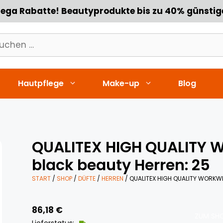
ega Rabatte! Beautyprodukte bis zu 40% günstig
chen
h:
Hautpflege
Make-up
Blog
QUALITEX HIGH QUALITY
black beauty Herren: 25
START
/
SHOP
/
DÜFTE
/
HERREN
/ QUALITEX HIGH QUALITY WORKW
86,18
€
ZUM SHO