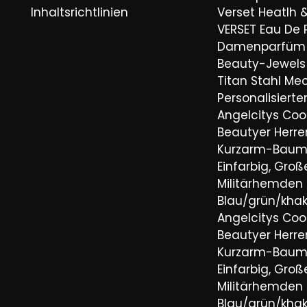
Inhaltsrichtlinien
Verset Heatlh 
VERSET Eau De
Damenparfüm 
Beauty-Jewels 
Titan Stahl Mec
Personalisiert
Angelcitys Coo
Beautyer Her
Kurzarm-Baum
Einfarbig, Groß
Militärhemden
Blau/grün/khaki
Angelcitys Coo
Beautyer Her
Kurzarm-Baum
Einfarbig, Groß
Militärhemden
Blau/grün/khaki