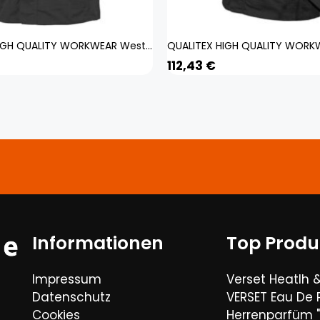
QUALITEX HIGH QUALITY WORKWEAR Weste IND black beauty Damen: 3XL Herren: 3XL
112,43
€
Informationen
Top Produ
Impressum
Verset Heatlh 
Datenschutz
VERSET Eau De
Cookies
Herrenparfüm "