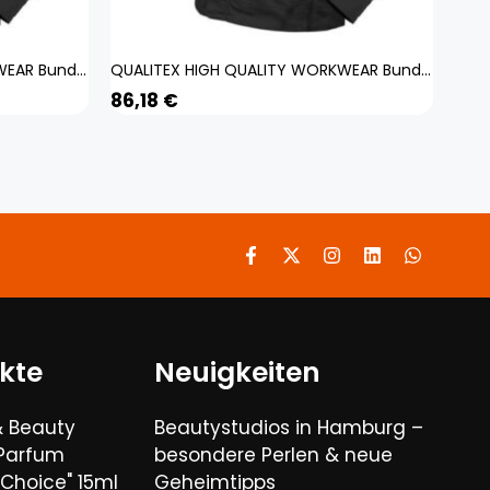
QUALITEX HIGH QUALITY WORKWEAR Bundjacke IND black beauty Damen: 5XL Herren: 5XL
QUALITEX HIGH QUALITY WORKWEAR Bundjacke IND black beauty Damen: S Herren: S
86,18
€
kte
Neuigkeiten
& Beauty
Beautystudios in Hamburg –
 Parfum
besondere Perlen & neue
Choice" 15ml
Geheimtipps