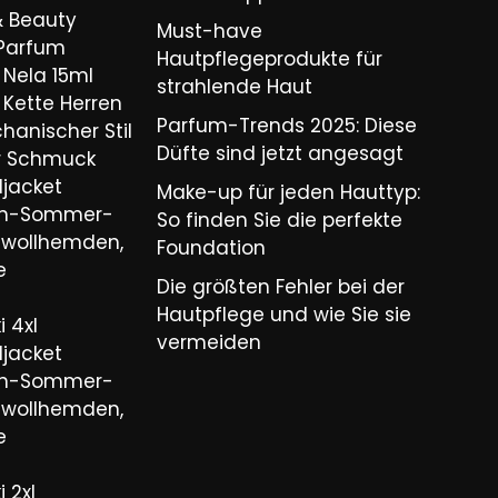
& Beauty
Must-have
 Parfum
Hautpflegeprodukte für
Nela 15ml
strahlende Haut
Kette Herren
Parfum-Trends 2025: Diese
hanischer Stil
Düfte sind jetzt angesagt
er Schmuck
ljacket
Make-up für jeden Hauttyp:
ren-Sommer-
So finden Sie die perfekte
wollhemden,
Foundation
e
Die größten Fehler bei der
Hautpflege und wie Sie sie
 4xl
vermeiden
ljacket
ren-Sommer-
wollhemden,
e
 2xl