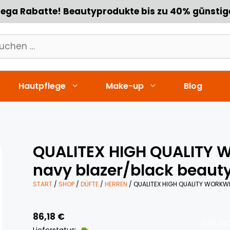
ega Rabatte! Beautyprodukte bis zu 40% günstig
chen
h:
Hautpflege
Make-up
Blog
QUALITEX HIGH QUALITY
navy blazer/black beauty
START
/
SHOP
/
DÜFTE
/
HERREN
/ QUALITEX HIGH QUALITY WORKW
86,18
€
ZUM SHO