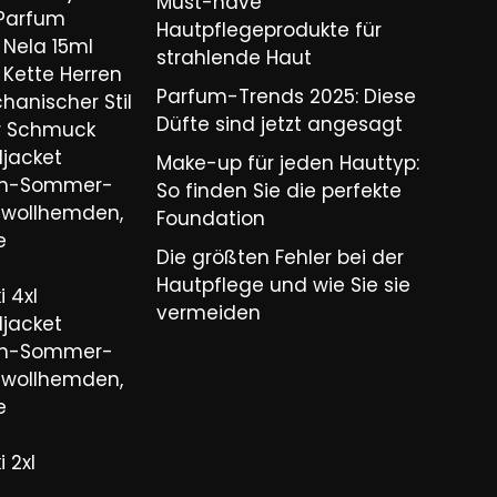
Must-have
 Parfum
Hautpflegeprodukte für
Nela 15ml
strahlende Haut
Kette Herren
Parfum-Trends 2025: Diese
hanischer Stil
Düfte sind jetzt angesagt
er Schmuck
ljacket
Make-up für jeden Hauttyp:
ren-Sommer-
So finden Sie die perfekte
wollhemden,
Foundation
e
Die größten Fehler bei der
Hautpflege und wie Sie sie
 4xl
vermeiden
ljacket
ren-Sommer-
wollhemden,
e
 2xl