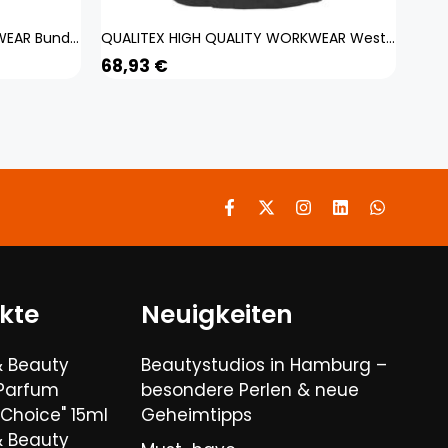
QUALITEX HIGH QUALITY WORKWEAR Bundjacke IND black beauty Damen: XL Herren: XL
QUALITEX HIGH QUALITY WORKWEAR Weste IND black beauty Damen: S Herren: S
68,93
€
kte
Neuigkeiten
& Beauty
Beautystudios in Hamburg –
 Parfum
besondere Perlen & neue
Choice" 15ml
Geheimtipps
& Beauty