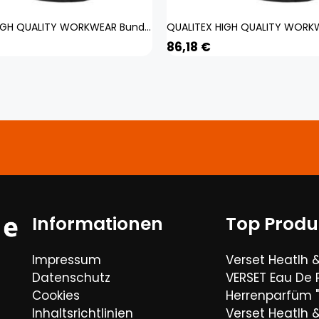
QUALITEX HIGH QUALITY WORKWEAR Bundjacke IND black beauty Damen: L Herren: L
86,18
€
Informationen
Top Produ
Impressum
Verset Heatlh 
Datenschutz
VERSET Eau De
Cookies
Herrenparfüm "
Inhaltsrichtlinien
Verset Heatlh 