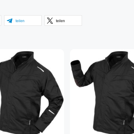
teilen
teilen