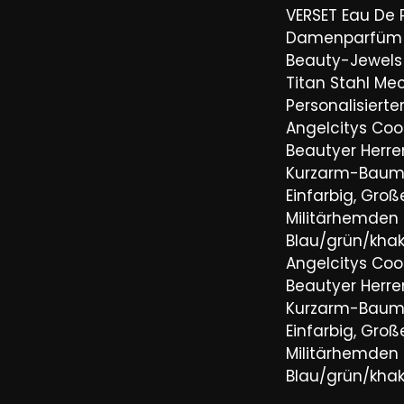
VERSET Eau De
Damenparfüm 
Beauty-Jewels 
Titan Stahl Mec
Personalisiert
Angelcitys Coo
Beautyer Her
Kurzarm-Baum
Einfarbig, Groß
Militärhemden
Blau/grün/khaki
Angelcitys Coo
Beautyer Her
Kurzarm-Baum
Einfarbig, Groß
Militärhemden
Blau/grün/khaki