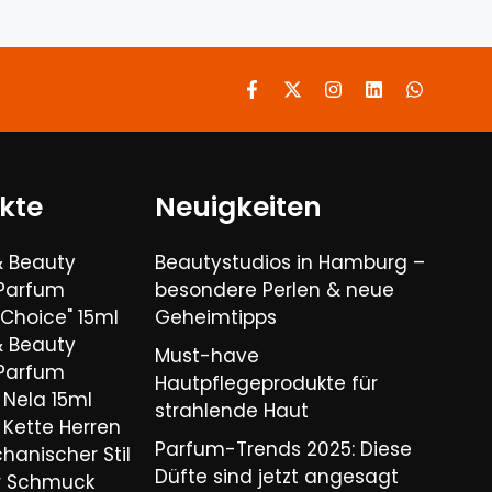
kte
Neuigkeiten
& Beauty
Beautystudios in Hamburg –
 Parfum
besondere Perlen & neue
Choice" 15ml
Geheimtipps
& Beauty
Must-have
 Parfum
Hautpflegeprodukte für
Nela 15ml
strahlende Haut
Kette Herren
Parfum-Trends 2025: Diese
hanischer Stil
Düfte sind jetzt angesagt
er Schmuck