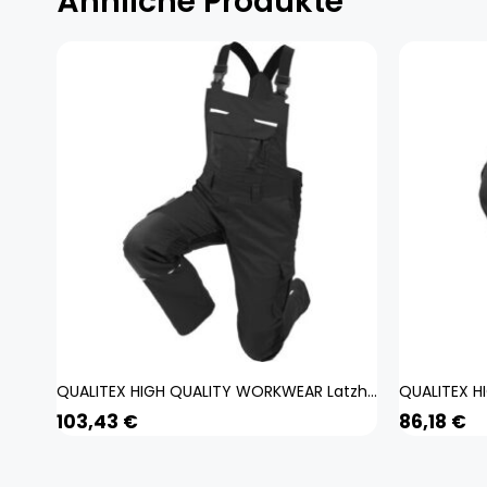
Ähnliche Produkte
QUALITEX HIGH QUALITY WORKWEAR Latzhose IND black beauty Herren: 26
103,43
€
86,18
€