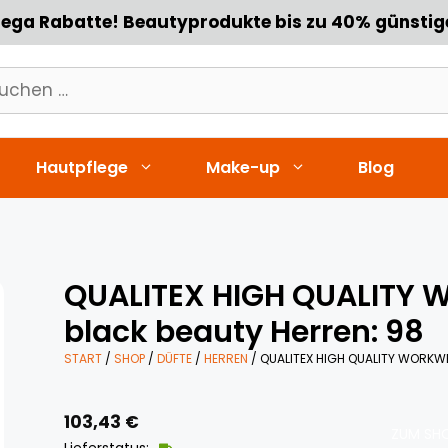
ega Rabatte! Beautyprodukte bis zu 40% günstig
chen
h:
Hautpflege
Make-up
Blog
QUALITEX HIGH QUALITY 
black beauty Herren: 98
START
/
SHOP
/
DÜFTE
/
HERREN
/ QUALITEX HIGH QUALITY WORKWE
103,43
€
ZUM SHO