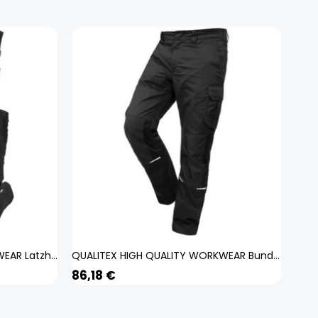
QUALITEX HIGH QUALITY WORKWEAR Latzhose IND black beauty Herren: 110
QUALITEX HIGH QUALITY WORKWEAR Bundhose IND black beauty Herren: 24
86,18
€