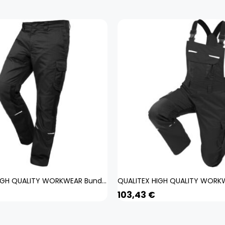
QUALITEX HIGH QUALITY WORKWEAR Bundhose IND black beauty Herren: 28
103,43
€