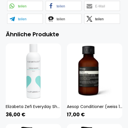
teilen
teilen
E-Mail
teilen
teilen
teilen
Ähnliche Produkte
Elizabeta Zefi Everyday Shampoo (weiss 250 ml) Beauty, Haare
Aesop Conditioner (weiss 100 ml) Beauty, Haare
36,00
€
17,00
€