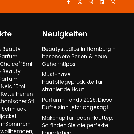
kte
Neuigkeiten
& Beauty
Beautystudios in Hamburg –
 Parfum
besondere Perlen & neue
Choice" 15ml
Geheimtipps
& Beauty
Must-have
 Parfum
Hautpflegeprodukte für
Nela 15ml
strahlende Haut
Kette Herren
Parfum-Trends 2025: Diese
hanischer Stil
Düfte sind jetzt angesagt
er Schmuck
ljacket
Make-up für jeden Hauttyp:
ren-Sommer-
So finden Sie die perfekte
wollhemden,
Foundation