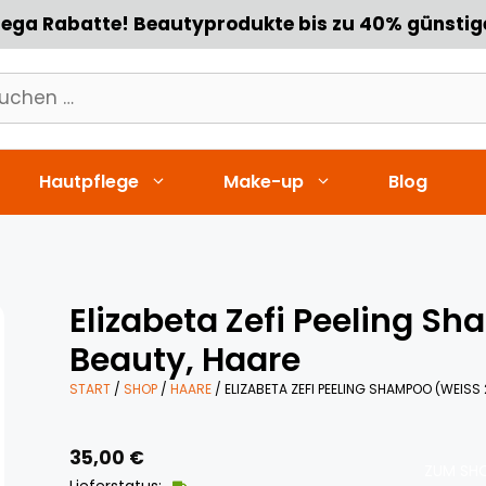
ega Rabatte! Beautyprodukte bis zu 40% günstig
chen
h:
Hautpflege
Make-up
Blog
Elizabeta Zefi Peeling S
Beauty, Haare
START
/
SHOP
/
HAARE
/ ELIZABETA ZEFI PEELING SHAMPOO (WEISS
35,00
€
ZUM SHO