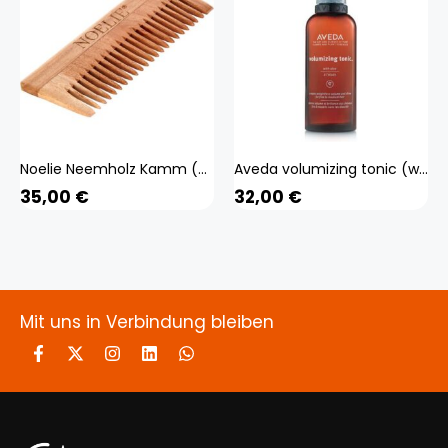
Noelie Neemholz Kamm (weiss Ehg) Beauty, Haare
Aveda volumizing tonic (weiss 100 ml) Beauty, Haare
35,00
€
32,00
€
Mit uns in Verbindung bleiben