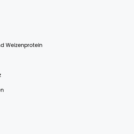
nd Weizenprotein
z
en