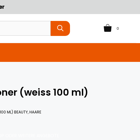
er
0
ner (weiss 100 ml)
00 ML) BEAUTY, HAARE
P ODER WEITERE ANGEBOTE