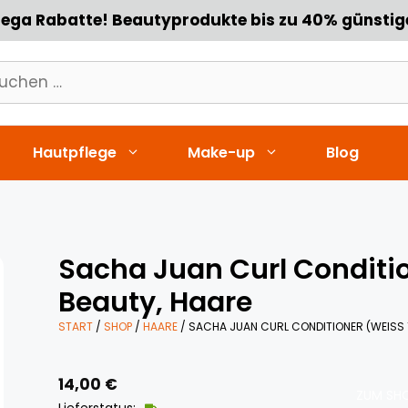
ega Rabatte! Beautyprodukte bis zu 40% günstig
chen
h:
Hautpflege
Make-up
Blog
Sacha Juan Curl Conditio
Beauty, Haare
START
/
SHOP
/
HAARE
/ SACHA JUAN CURL CONDITIONER (WEISS 1
14,00
€
ZUM SHO