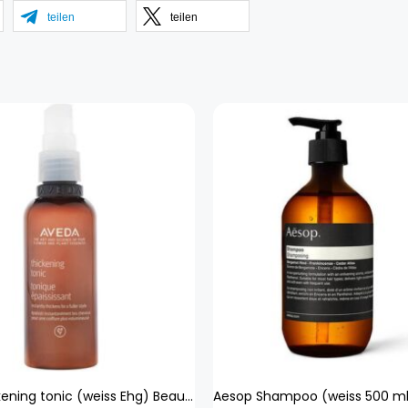
teilen
teilen
Aveda thickening tonic (weiss Ehg) Beauty, Haare