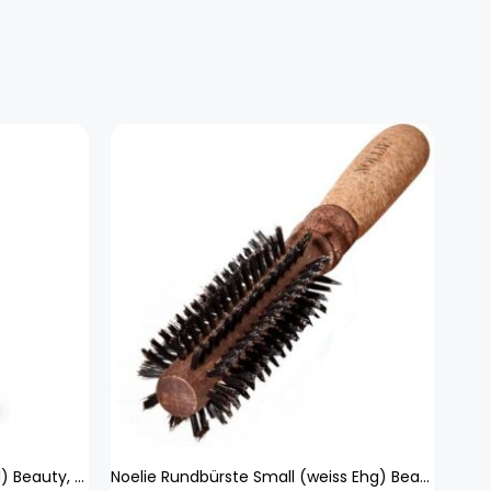
Aesop Shampoo (weiss 500 ml) Beauty, Haare
Noelie Rundbürste Small (weiss Ehg) Beauty, Haare