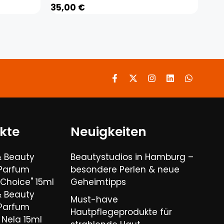
35,00
€
kte
Neuigkeiten
& Beauty
Beautystudios in Hamburg –
 Parfum
besondere Perlen & neue
Choice" 15ml
Geheimtipps
& Beauty
Must-have
 Parfum
Hautpflegeprodukte für
Nela 15ml