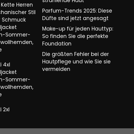
strahlende Haut
Kette Herren
Parfum-Trends 2025: Diese
hanischer Stil
Düfte sind jetzt angesagt
er Schmuck
ljacket
Make-up für jeden Hauttyp:
ren-Sommer-
So finden Sie die perfekte
wollhemden,
Foundation
e
Die größten Fehler bei der
Hautpflege und wie Sie sie
 4xl
vermeiden
ljacket
ren-Sommer-
wollhemden,
e
 2xl