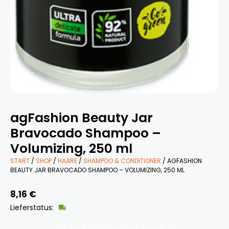
agFashion Beauty Jar
Bravocado Shampoo –
Volumizing, 250 ml
START
/
SHOP
/
HAARE
/
SHAMPOO & CONDITIONER
/ AGFASHION
BEAUTY JAR BRAVOCADO SHAMPOO – VOLUMIZING, 250 ML
8,16
€
Lieferstatus:
ZUM SHOP ODER WEITERE ANGEBOTE