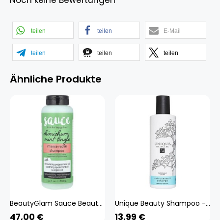
Noch keine Bewertungen
teilen
teilen
E-Mail
teilen
teilen
teilen
Ähnliche Produkte
BeautyGlam Sauce Beauty, Intense Repair Shampoo, Chimichurri Mint Tingle, 10 fl oz (300 ml)
Unique Beauty Shampoo - Anti-Schuppen 250ml
47,00
€
13,99
€