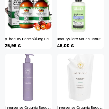
p-beauty Haarspülung Haar Conditioner Batana Rosmarin Öl Haarpflege Haarwachstum Vegan, 2x 300ml
BeautyGlam Sauce Beauty, Leave-In Conditioner & Detangler, Tzazy Tamer, 8 fl oz (236 ml)
25,99
€
45,00
€
Innersense Organic Beauty Bright Balance Conditioner 295 ml
Innersense Organic Beauty Hydrating Cream Conditioner Refill 946 ml