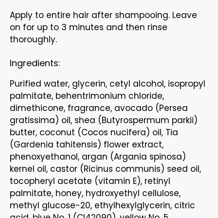
Apply to entire hair after shampooing. Leave
on for up to 3 minutes and then rinse
thoroughly.
Ingredients:
Purified water, glycerin, cetyl alcohol, isopropyl
palmitate, behentrimonium chloride,
dimethicone, fragrance, avocado (Persea
gratissima) oil, shea (Butyrospermum parkii)
butter, coconut (Cocos nucifera) oil, Tia
(Gardenia tahitensis) flower extract,
phenoxyethanol, argan (Argania spinosa)
kernel oil, castor (Ricinus communis) seed oil,
tocopheryl acetate (vitamin E), retinyl
palmitate, honey, hydroxyethyl cellulose,
methyl glucose-20, ethylhexylglycerin, citric
acid, blue No. 1 (CI42090), yellow No. 5