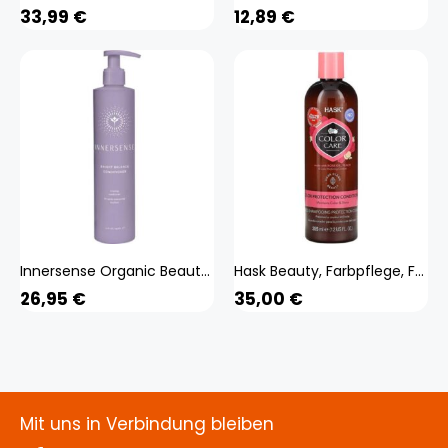
33,99
€
12,89
€
Innersense Organic Beauty Bright Balance Conditioner 295 ml
Hask Beauty, Farbpflege, Farbschutz-Conditioner, mit Rosenöl, Peace, 12 fl oz (355 ml)
26,95
€
35,00
€
Mit uns in Verbindung bleiben