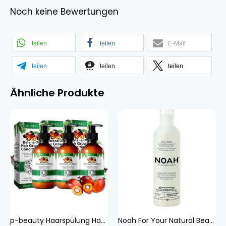
Noch keine Bewertungen
teilen
teilen
E-Mail
teilen
teilen
teilen
Ähnliche Produkte
p-beauty Haarspülung Haar Conditioner Batana Rosmarin Öl Haarpflege Haarwachstum Vegan, 3x 300ml
Noah For Your Natural Beauty Nourishing Conditioner Hair 2.1 Nourishing Hair Conditioner Mango & (250 ml) (33422695)