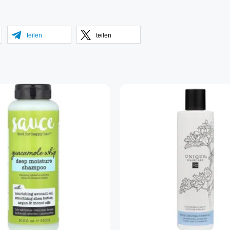
teilen
teilen