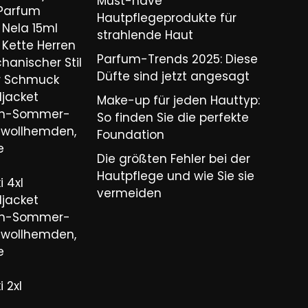
Must-have
 Parfum
Hautpflegeprodukte für
Nela 15ml
strahlende Haut
Kette Herren
Parfum-Trends 2025: Diese
hanischer Stil
Düfte sind jetzt angesagt
er Schmuck
ljacket
Make-up für jeden Hauttyp:
ren-Sommer-
So finden Sie die perfekte
wollhemden,
Foundation
e
Die größten Fehler bei der
Hautpflege und wie Sie sie
 4xl
vermeiden
ljacket
ren-Sommer-
wollhemden,
e
 2xl