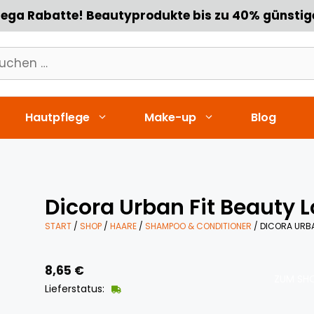
ega Rabatte! Beautyprodukte bis zu 40% günstig
chen
h:
Hautpflege
Make-up
Blog
Dicora Urban Fit Beauty
START
/
SHOP
/
HAARE
/
SHAMPOO & CONDITIONER
/ DICORA URBA
8,65
€
ZUM SHO
Lieferstatus: