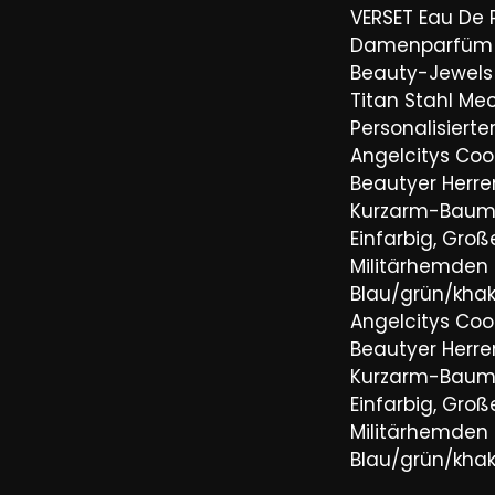
VERSET Eau De
Damenparfüm 
Beauty-Jewels 
Titan Stahl Mec
Personalisiert
Angelcitys Coo
Beautyer Her
Kurzarm-Baum
Einfarbig, Groß
Militärhemden
Blau/grün/khaki
Angelcitys Coo
Beautyer Her
Kurzarm-Baum
Einfarbig, Groß
Militärhemden
Blau/grün/khaki