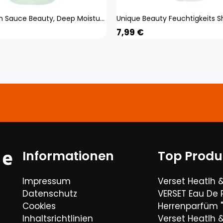
BeautyGlam Sauce Beauty, Deep Moisture Shampoo, Guacamole Whip, 10.5 fl oz (310 ml)
Unique Beauty Feuchtigkeits
7,99
€
Informationen
Top Produ
Impressum
Verset Heatlh 
Datenschutz
VERSET Eau De
Cookies
Herrenparfüm "
Inhaltsrichtlinien
Verset Heatlh 