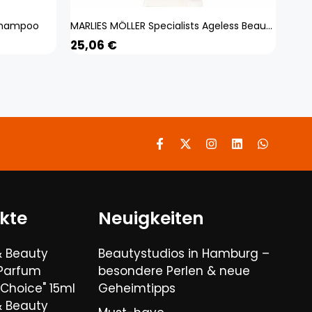
 Shampoo
MARLIES MÖLLER Specialists Ageless Beauty Shampoo 200ml 104212
25,06
€
kte
Neuigkeiten
& Beauty
Beautystudios in Hamburg –
 Parfum
besondere Perlen & neue
Choice" 15ml
Geheimtipps
& Beauty