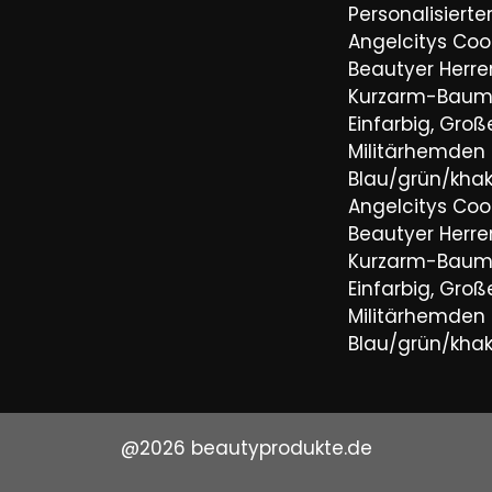
Personalisiert
Angelcitys Coo
Beautyer Her
Kurzarm-Baum
Einfarbig, Groß
Militärhemden
Blau/grün/khaki
Angelcitys Coo
Beautyer Her
Kurzarm-Baum
Einfarbig, Groß
Militärhemden
Blau/grün/khaki
@2026 beautyprodukte.de