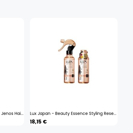
Beauty Abies Yanagiya Honten Jenos Hair Cream (Camellia) 140g Other Hair Creams Styling Products Spread an appropriate amount on palm of hand and apply evenly to h
Lux Japan - Beauty Essence Styling Reset Water 190ml
18,15
€