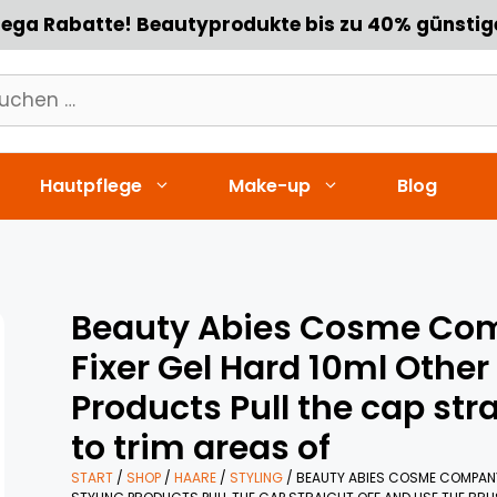
ega Rabatte! Beautyprodukte bis zu 40% günstig
chen
h:
Hautpflege
Make-up
Blog
Beauty Abies Cosme Com
Fixer Gel Hard 10ml Other
Products Pull the cap str
to trim areas of
START
/
SHOP
/
HAARE
/
STYLING
/ BEAUTY ABIES COSME COMPANY 