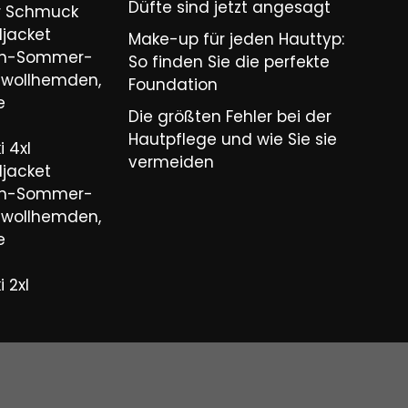
Düfte sind jetzt angesagt
er Schmuck
ljacket
Make-up für jeden Hauttyp:
ren-Sommer-
So finden Sie die perfekte
wollhemden,
Foundation
e
Die größten Fehler bei der
Hautpflege und wie Sie sie
 4xl
vermeiden
ljacket
ren-Sommer-
wollhemden,
e
 2xl