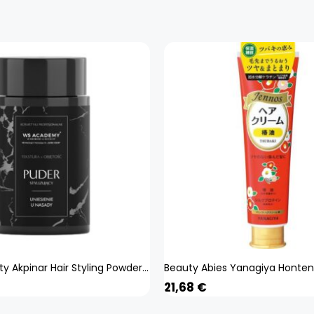
Hair & Beauty Akpinar Hair Styling Powder for Texture and Volume 10g WS Ac
21,68
€