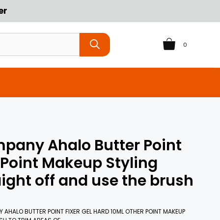
er
0
pany Ahalo Butter Point
 Point Makeup Styling
aight off and use the brush
AHALO BUTTER POINT FIXER GEL HARD 10ML OTHER POINT MAKEUP