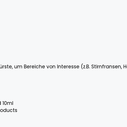
ste, um Bereiche von Interesse (z.B. Stirnfransen, Ha
d 10ml
roducts