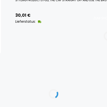
STYLING PRODUCTS PULL THE CAP STRAIGHT OFF AND USE THE BRU
30,01
€
ZUM SHO
Lieferstatus: