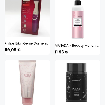
Philips BikiniGenie Damenrasierer Tondeuse spécial bikini Rasieren Beauty Styling BRT383/15
MANADA - Beauty Marion Curl Styling Liquid 200ml - Enhance Your Curls
89,05
€
11,96
€