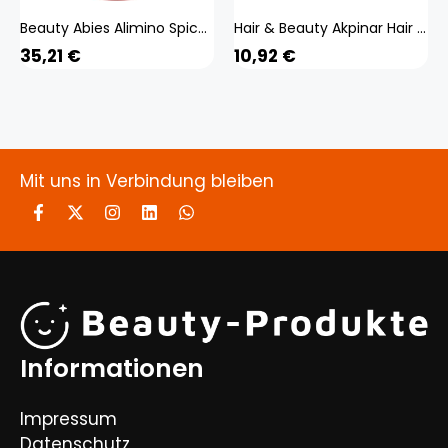
Beauty Abies Alimino Spice Tube Series Gloss 100G Other Hair Gels Styling Products <How to use> As a finishing touch to styling, spread an appropriate amount on yo
Hair & Beauty Akpinar Hair Styling Powder for Texture and Volume 10g WS Ac
35,21
€
10,92
€
Mit uns in Verbindung bleiben
Informationen
Impressum
Datenschutz