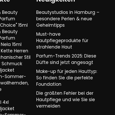
& Beauty
Beautystudios in Hamburg –
 Parfum
besondere Perlen & neue
Choice" 15ml
Geheimtipps
& Beauty
Must-have
 Parfum
Hautpflegeprodukte für
Nela 15ml
strahlende Haut
Kette Herren
Parfum-Trends 2025: Diese
hanischer Stil
Düfte sind jetzt angesagt
er Schmuck
ljacket
Make-up für jeden Hauttyp:
ren-Sommer-
So finden Sie die perfekte
wollhemden,
Foundation
e
Die größten Fehler bei der
Hautpflege und wie Sie sie
 4xl
vermeiden
ljacket
ren-Sommer-