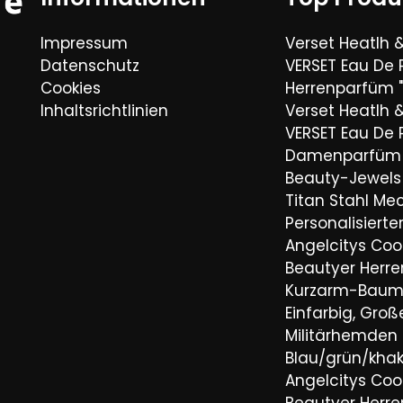
Impressum
Verset Heatlh 
Datenschutz
VERSET Eau De
Cookies
Herrenparfüm "
Inhaltsrichtlinien
Verset Heatlh 
VERSET Eau De
Damenparfüm 
Beauty-Jewels 
Titan Stahl Mec
Personalisiert
Angelcitys Coo
Beautyer Her
Kurzarm-Baum
Einfarbig, Groß
Militärhemden
Blau/grün/khaki
Angelcitys Coo
Beautyer Her