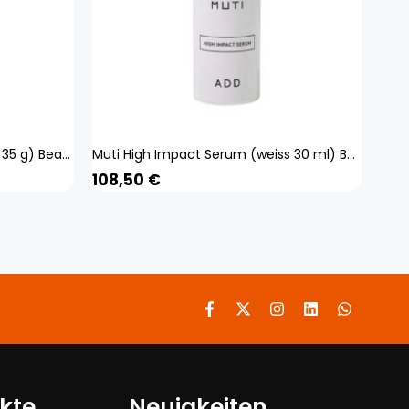
Sepai Recovery Global+ (weiss 35 g) Beauty, Gesicht, Gesichtspflege, Creme
Muti High Impact Serum (weiss 30 ml) Beauty, Gesicht, Gesichtspflege,
108,50
€
kte
Neuigkeiten