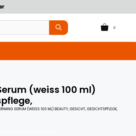
er
0
erum (weiss 100 ml)
pflege,
IRMING SERUM (WEISS 100 ML) BEAUTY, GESICHT, GESICHTSPFLEGE,
P ODER WEITERE ANGEBOTE