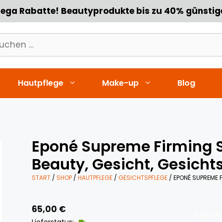
ega Rabatte! Beautyprodukte bis zu 40% günstig
chen
h:
Hautpflege
Make-up
Blog
Eponé Supreme Firming S
Beauty, Gesicht, Gesichts
START
/
SHOP
/
HAUTPFLEGE
/
GESICHTSPFLEGE
/ EPONÉ SUPREME F
65,00
€
ZUM SHO