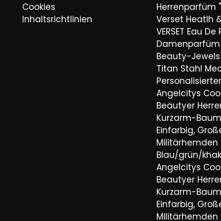
Cookies
Herrenparfüm "
Inhaltsrichtlinien
Verset Heatlh 
VERSET Eau De
Damenparfüm 
Beauty-Jewels 
Titan Stahl Mec
Personalisiert
Angelcitys Coo
Beautyer Her
Kurzarm-Baum
Einfarbig, Groß
Militärhemden
Blau/grün/khaki
Angelcitys Coo
Beautyer Her
Kurzarm-Baum
Einfarbig, Groß
Militärhemden