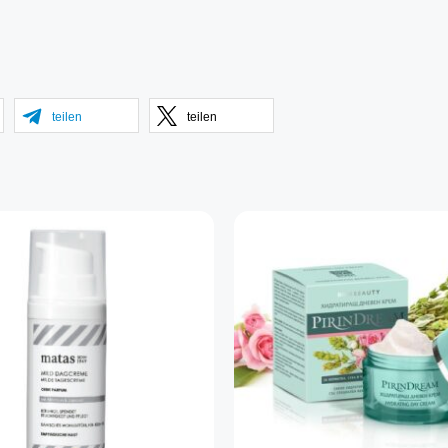
teilen
teilen