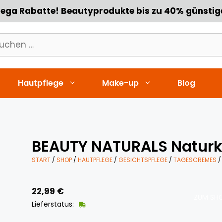
ega Rabatte! Beautyprodukte bis zu 40% günstig
chen
h:
Hautpflege
Make-up
Blog
BEAUTY NATURALS Natur
START
/
SHOP
/
HAUTPFLEGE
/
GESICHTSPFLEGE
/
TAGESCREMES
/
22,99
€
ZUM SHO
Lieferstatus: