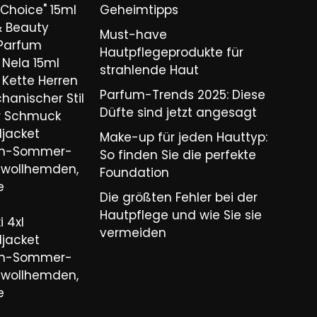
Choice" 15ml
Geheimtipps
& Beauty
Must-have
 Parfum
Hautpflegeprodukte für
Nela 15ml
strahlende Haut
Kette Herren
Parfum-Trends 2025: Diese
hanischer Stil
Düfte sind jetzt angesagt
er Schmuck
ljacket
Make-up für jeden Hauttyp:
ren-Sommer-
So finden Sie die perfekte
wollhemden,
Foundation
e
Die größten Fehler bei der
Hautpflege und wie Sie sie
 4xl
vermeiden
ljacket
ren-Sommer-
wollhemden,
e