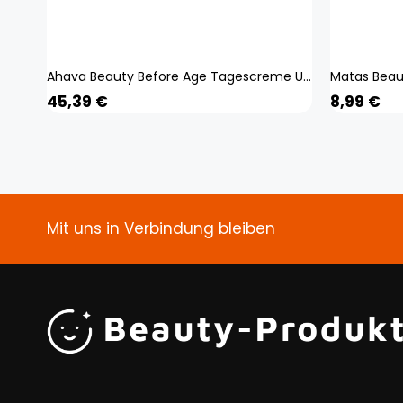
Ahava Beauty Before Age Tagescreme Uplift Day Cream Broad Spectrum SPF20 50 ml
Matas Beau
45,39
€
8,99
€
Mit uns in Verbindung bleiben