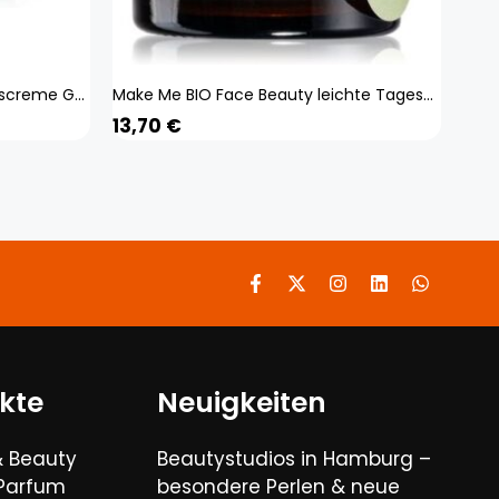
BODI BEAUTY Pirin Dream Tagescreme Gesichtscreme mit Rosa Damascena, Mursala-Tee, Hyaluronsäure, Rosenwasser, Kollagen und Elastin 50ml
Make Me BIO Face Beauty leichte Tagescreme für Haut mit kleinen Makeln 60 ml
13,70
€
kte
Neuigkeiten
& Beauty
Beautystudios in Hamburg –
 Parfum
besondere Perlen & neue