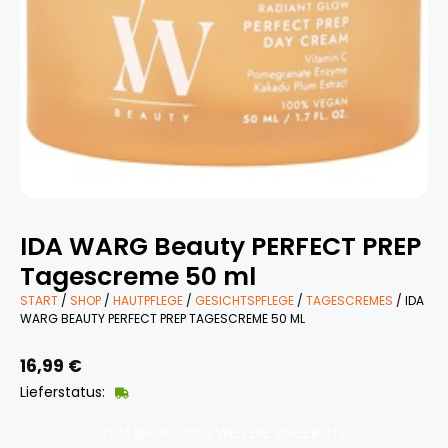
IDA WARG Beauty PERFECT PREP
Tagescreme 50 ml
START
/
SHOP
/
HAUTPFLEGE
/
GESICHTSPFLEGE
/
TAGESCREMES
/ IDA
WARG BEAUTY PERFECT PREP TAGESCREME 50 ML
16,99
€
Lieferstatus:
ZUM SHOP ODER WEITERE ANGEBOTE