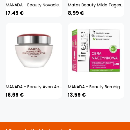
MANADA - Beauty Novaclear Redless Tagescreme LSF 30, 50 ml
Matas Beauty Milde Tagescreme, 50ml
17,49
€
8,99
€
MANADA - Beauty Avon Anew Tagescreme LSF 25, 50ml - Protinol Formel
MANADA - Beauty Beruhigende Tagescreme zur Linderung von Rötungen für empfindliche Haut, 50 ml
16,69
€
13,59
€