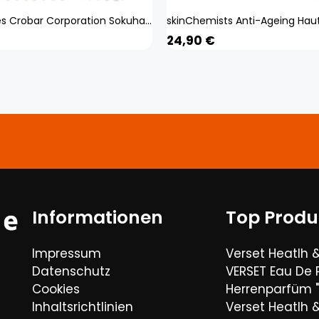
Beauty Abies Crobar Corporation Sokuhada Orientierter Hato-mugi CSN-25HA 120G Andere (Schlösser, Zungenreiniger usw. prüfen.) Gesichtspflege Zur täglichen Hautpflege. Andere (prüfen
24,90
€
Informationen
Top Produ
Impressum
Verset Heatlh 
Datenschutz
VERSET Eau De
Cookies
Herrenparfüm "
Inhaltsrichtlinien
Verset Heatlh 