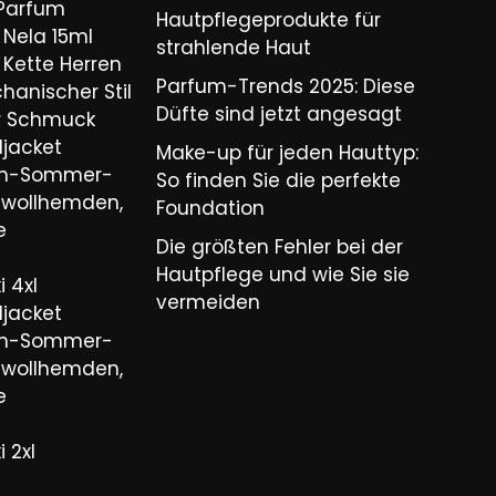
 Parfum
Hautpflegeprodukte für
Nela 15ml
strahlende Haut
Kette Herren
Parfum-Trends 2025: Diese
hanischer Stil
Düfte sind jetzt angesagt
er Schmuck
ljacket
Make-up für jeden Hauttyp:
ren-Sommer-
So finden Sie die perfekte
wollhemden,
Foundation
e
Die größten Fehler bei der
Hautpflege und wie Sie sie
 4xl
vermeiden
ljacket
ren-Sommer-
wollhemden,
e
 2xl