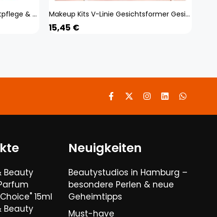
skinChemists Anti-Ageing Hautpflege & Beauty Mystery Box Einheitsgröße
Makeup Kits V-Linie Gesichtsformer Gesichtsabnehmverband Gesichtsmassagegurt Kinn-Wangen-Lift-Up-Gürtel Lifting-Maske Beauty-Tools Frauen Hautpflege
15,45
€
kte
Neuigkeiten
& Beauty
Beautystudios in Hamburg –
 Parfum
besondere Perlen & neue
Choice" 15ml
Geheimtipps
& Beauty
Must-have