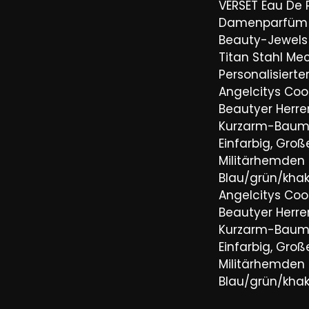
VERSET Eau De
Damenparfüm 
Beauty-Jewels 
Titan Stahl Mec
Personalisiert
Angelcitys Coo
Beautyer Her
Kurzarm-Baum
Einfarbig, Groß
Militärhemden
Blau/grün/khaki
Angelcitys Coo
Beautyer Her
Kurzarm-Baum
Einfarbig, Groß
Militärhemden
Blau/grün/khaki