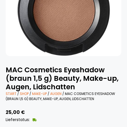
MAC Cosmetics Eyeshadow
(braun 1,5 g) Beauty, Make-up,
Augen, Lidschatten
START
/
SHOP
/
MAKE-UP
/
AUGEN
/ MAC COSMETICS EYESHADOW
(BRAUN 1,5 G) BEAUTY, MAKE-UP, AUGEN, LIDSCHATTEN
25,00
€
Lieferstatus: