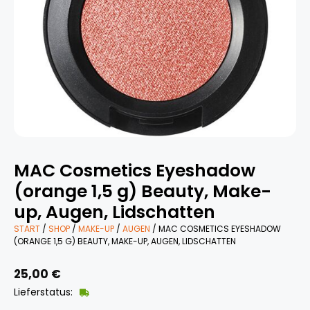
MAC Cosmetics Eyeshadow
(orange 1,5 g) Beauty, Make-
up, Augen, Lidschatten
START
/
SHOP
/
MAKE-UP
/
AUGEN
/ MAC COSMETICS EYESHADOW
(ORANGE 1,5 G) BEAUTY, MAKE-UP, AUGEN, LIDSCHATTEN
25,00
€
Lieferstatus: