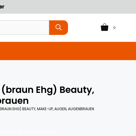
er
0
l (braun Ehg) Beauty,
brauen
(BRAUN EHG) BEAUTY, MAKE-UP, AUGEN, AUGENBRAUEN
P ODER WEITERE ANGEBOTE