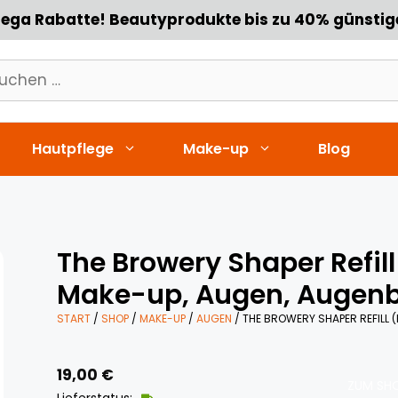
ega Rabatte! Beautyprodukte bis zu 40% günstig
chen
h:
Hautpflege
Make-up
Blog
The Browery Shaper Refil
Make-up, Augen, Augen
START
/
SHOP
/
MAKE-UP
/
AUGEN
/ THE BROWERY SHAPER REFILL 
19,00
€
ZUM SHO