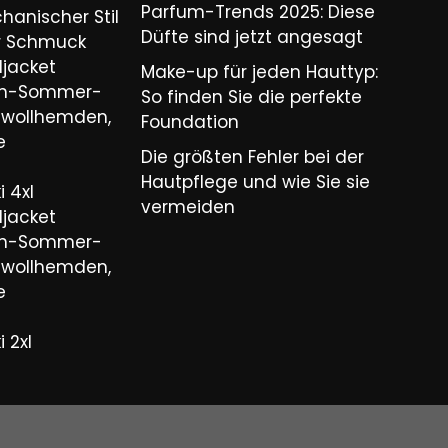
Parfum-Trends 2025: Diese
hanischer Stil
Düfte sind jetzt angesagt
er Schmuck
ljacket
Make-up für jeden Hauttyp:
ren-Sommer-
So finden Sie die perfekte
wollhemden,
Foundation
e
Die größten Fehler bei der
Hautpflege und wie Sie sie
 4xl
vermeiden
ljacket
ren-Sommer-
wollhemden,
e
 2xl