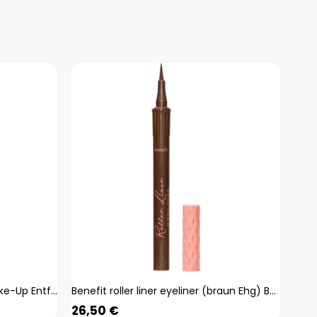
Matas Beauty Natur Augen Make-Up Entferner, 125ml
Benefit roller liner eyeliner (braun Ehg) Beauty, Make-up, Augen, Eyeliner
26,50
€