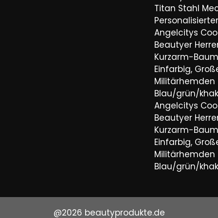
Titan Stahl Mec
Personalisiert
Angelcitys Coo
Beautyer Her
Kurzarm-Baum
Einfarbig, Groß
Militärhemden
Blau/grün/khaki
Angelcitys Coo
Beautyer Her
Kurzarm-Baum
Einfarbig, Groß
Militärhemden
Blau/grün/khaki
@2026 beautyprodukte.de