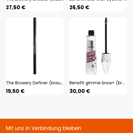
27,50
€
26,50
€
The Browery Definer (braun Ehg) Beauty, Make-up, Augen, Augenbrauen
Benefit gimme brow+ (braun Ehg) Beauty, Make-up, Augen, Augenbrauen
19,50
€
30,00
€
Mit uns in Verbindung bleiben