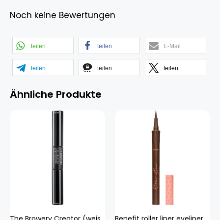
Noch keine Bewertungen
teilen
teilen
E-Mail
teilen
teilen
teilen
Ähnliche Produkte
The Browery Creator (weiss Ehg) Beauty, Make-up, Augen, Augenbrauen
Benefit roller liner eyeliner (braun Ehg) Beauty, Make-up, Augen, Eyeliner