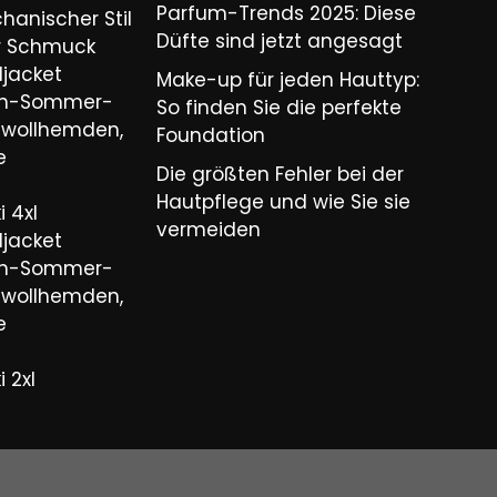
Parfum-Trends 2025: Diese
hanischer Stil
Düfte sind jetzt angesagt
er Schmuck
ljacket
Make-up für jeden Hauttyp:
ren-Sommer-
So finden Sie die perfekte
wollhemden,
Foundation
e
Die größten Fehler bei der
Hautpflege und wie Sie sie
 4xl
vermeiden
ljacket
ren-Sommer-
wollhemden,
e
 2xl