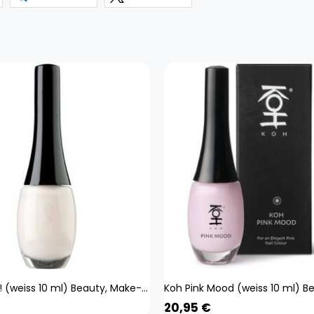
KOH Orchid! (weiss 10 ml) Beauty, Make-up, Nägel
20,95
€