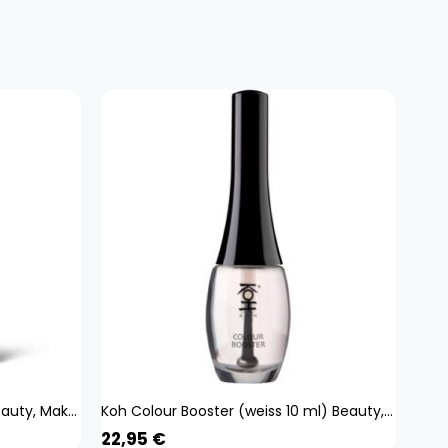
Koh Pink Mood (weiss 10 ml) Beauty, Make-up, Nägel
Koh Colour Booster (weiss 10 ml) Beauty, Make-up, Nägel
22,95
€