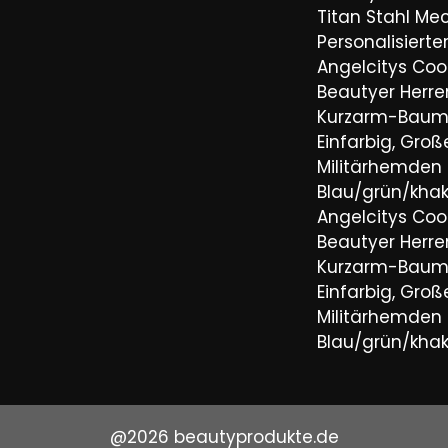
Titan Stahl Mec
Personalisiert
Angelcitys Coo
Beautyer Her
Kurzarm-Baum
Einfarbig, Groß
Militärhemden
Blau/grün/khaki
Angelcitys Coo
Beautyer Her
Kurzarm-Baum
Einfarbig, Groß
Militärhemden
Blau/grün/khaki
@2026 beautyprodukte.de