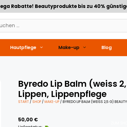
ega Rabatte! Beautyprodukte bis zu 40% günstig
chen
h:
Hautpflege
Make-up
Blog
Byredo Lip Balm (weiss 2
Lippen, Lippenpflege
START
/
SHOP
/
MAKE-UP
/ BYREDO LIP BALM (WEISS 2,5 G) BEAUTY,
50,00
€
ZUM SHO