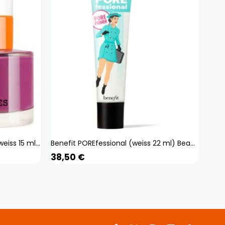
Hermès Nagellack Ultraviolet (weiss 15 ml) Beauty, Make-up, Nägel
Benefit POREfessional (weiss 22 ml) Beauty, Make-up, Gesicht, Primer
38,50
€