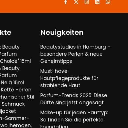
kte
Neuigkeiten
& Beauty
Beautystudios in Hamburg –
 Parfum
besondere Perlen & neue
Choice" 15ml
Geheimtipps
& Beauty
Must-have
 Parfum
Hautpflegeprodukte für
Nela 15ml
strahlende Haut
Kette Herren
Parfum-Trends 2025: Diese
hanischer Stil
Düfte sind jetzt angesagt
er Schmuck
ljacket
Make-up für jeden Hauttyp:
ren-Sommer-
So finden Sie die perfekte
wollhemden,
Foundation