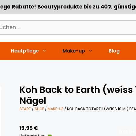
ega Rabatte! Beautyprodukte bis zu 40% günstig
chen
h:
Hautpflege
Make-up
Blog
Koh Back to Earth (weiss
Nägel
START
/
SHOP
/
MAKE-UP
/ KOH BACK TO EARTH (WEISS 10 ML) BEA
19,95
€
ZUM SHO