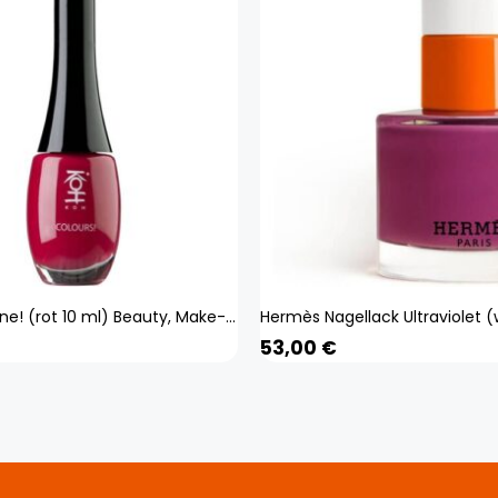
KOH Red Wine! (rot 10 ml) Beauty, Make-up, Nägel
53,00
€