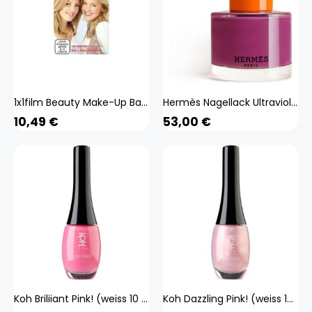
1x1film Beauty Make-Up Basics
Hermès Nagellack Ultraviolet (weiss 15 ml) Beauty, Make-up, Nägel
10,49
€
53,00
€
Koh Briliiant Pink! (weiss 10 ml) Beauty, Make-up, Nägel
Koh Dazzling Pink! (weiss 10 ml) Beauty, Make-up, Nägel