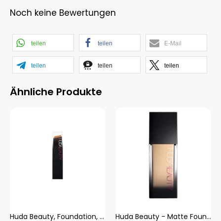
Noch keine Bewertungen
teilen
teilen
E-Mail
teilen
teilen
teilen
Ähnliche Produkte
Huda Beauty, Foundation, Fauxfilter Foundation Stick 530r Kaffeebohne - 125 Gramm
Huda Beauty - Matte Foundation - #fauxfilter - fauxfilter Luminous Matte 120b Vanilla