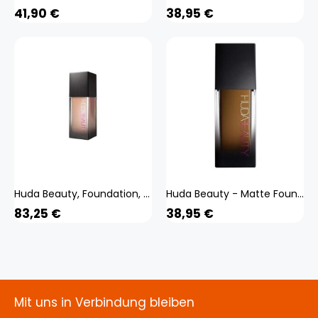
41,90
€
38,95
€
Huda Beauty, Foundation, Matting make-up #FauxFilter (Luminous Matte Foundation) 35 ml - Shade: 255B Apple Pie (255B Apple Pie)
Huda Beauty - Matte Foundation - #fauxfilter - fauxfilter Luminous Matte 500g Mocha
83,25
€
38,95
€
Mit uns in Verbindung bleiben