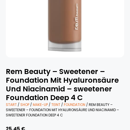
Rem Beauty – Sweetener –
Foundation Mit Hyaluronsäure
Und Niacinamid – sweetener
Foundation Deep 4 C
START
/
SHOP
/
MAKE-UP
/
TEINT
/
FOUNDATION
/ REM BEAUTY –
SWEETENER – FOUNDATION MIT HYALURONSÄURE UND NIACINAMID –
SWEETENER FOUNDATION DEEP 4 C
25,45
€