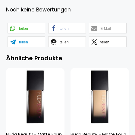
Noch keine Bewertungen
teilen
teilen
E-Mail
teilen
teilen
teilen
Ähnliche Produkte
Huda Beauty - Matte Foundation - #fauxfilter - fauxfilter Luminous Matte 530r Coffee B
Huda Beauty - Matte Foundation - #fauxfilter - fauxfilter Luminous Matte 120b Vanilla