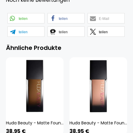
Noch keine Bewertungen
teilen
teilen
E-Mail
teilen
teilen
teilen
Ähnliche Produkte
Huda Beauty - Matte Foundation - #fauxfilter - fauxfilter Luminous Matte 520g Nutmeg
Huda Beauty - Matte Foundation - #fauxfilter - fauxfilter Luminous Matte 315b Shortcake
38,95
€
38,95
€