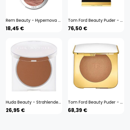
Rem Beauty - Hypernova - Puder-blush - hypernova Satin Mat Blush - Peach Planet
Tom Ford Beauty Puder - Shade & Illuminate Highlighting Duo ( Imoonlight )
18,45
€
76,50
€
Huda Beauty - Strahlendes Puder Makeup - Glowish Luminous Powder - glowish Luminous Powder 11 Deep
Tom Ford Beauty Puder - Soleil Glow Powder (02 Terra)
26,95
€
68,39
€