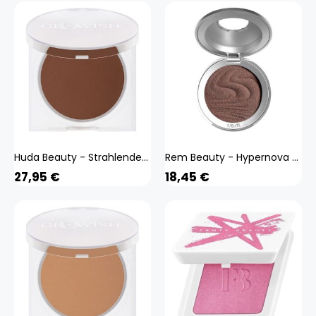
Huda Beauty - Strahlendes Puder Makeup - Glowish Luminous Powder - glowish Luminous Powder 13 Extra Rich
Rem Beauty - Hypernova - Puder-blush - hypernova Sat Mat Blsh-stars In The Sand
27,95
€
18,45
€