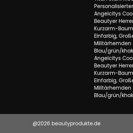
Personalisiert
Angelcitys Coo
Beautyer Her
Kurzarm-Baum
Einfarbig, Groß
Militärhemden
Blau/grün/khaki
Angelcitys Coo
Beautyer Her
Kurzarm-Baum
Einfarbig, Groß
Militärhemden
Blau/grün/khaki
@2026 beautyprodukte.de