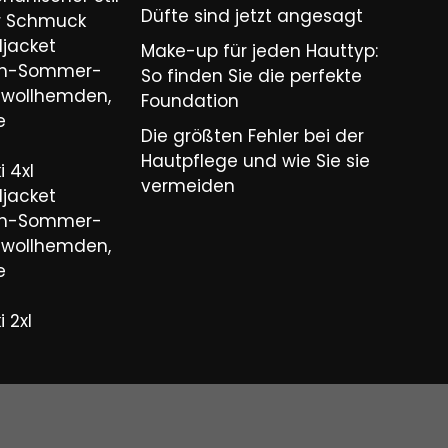
Düfte sind jetzt angesagt
er Schmuck
ljacket
Make-up für jeden Hauttyp:
ren-Sommer-
So finden Sie die perfekte
wollhemden,
Foundation
e
Die größten Fehler bei der
Hautpflege und wie Sie sie
 4xl
vermeiden
ljacket
ren-Sommer-
wollhemden,
e
 2xl