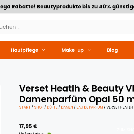
ega Rabatte! Beautyprodukte bis zu 40% günstig
chen
h:
Hautpflege
Make-up
Blog
Verset Heatlh & Beauty 
Damenparfüm Opal 50 m
START
/
SHOP
/
DÜFTE
/
DAMEN
/
EAU DE PARFUM
/ VERSET HEATLH
17,95
€
ZUM SHO