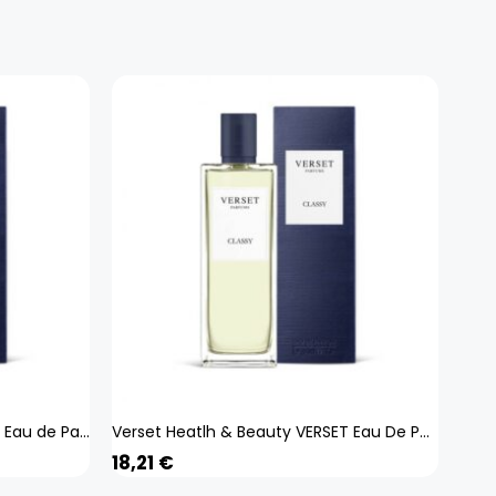
Verset Heatlh & Beauty VERSET Eau de Parfum Herrenparfüm Ikal 50ml
Verset Heatlh & Beauty VERSET Eau De Parfum Herrenparfüm Classy 50ml
18,21
€