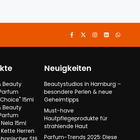
kte
Neuigkeiten
& Beauty
Beautystudios in Hamburg –
 Parfum
besondere Perlen & neue
Choice" 15ml
Geheimtipps
& Beauty
Must-have
 Parfum
Hautpflegeprodukte für
Nela 15ml
strahlende Haut
Kette Herren
Parfum-Trends 2025: Diese
hanischer Stil