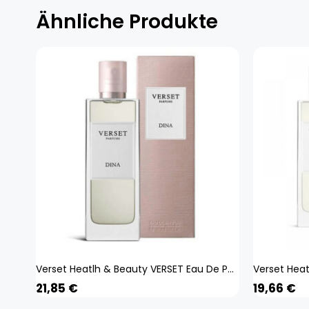
Ähnliche Produkte
Verset Heatlh & Beauty VERSET Eau De Parfum Damenparfüm Dina 50ml
21,85
€
19,66
€