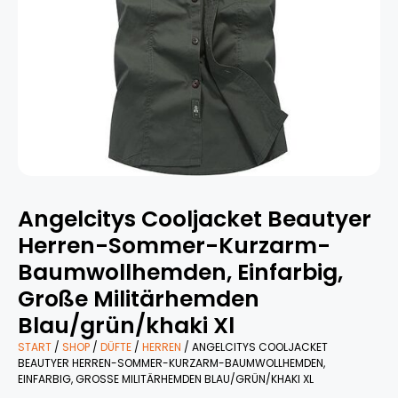
Angelcitys Cooljacket Beautyer
Herren-Sommer-Kurzarm-
Baumwollhemden, Einfarbig,
Große Militärhemden
Blau/grün/khaki Xl
START
/
SHOP
/
DÜFTE
/
HERREN
/ ANGELCITYS COOLJACKET
BEAUTYER HERREN-SOMMER-KURZARM-BAUMWOLLHEMDEN,
EINFARBIG, GROSSE MILITÄRHEMDEN BLAU/GRÜN/KHAKI XL