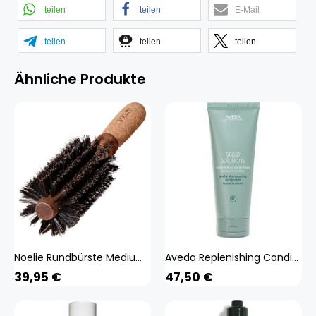
teilen
teilen
E-Mail
teilen
teilen
teilen
Ähnliche Produkte
Noelie Rundbürste Medium (weiss Ehg) Beauty, Haare
Aveda Replenishing Conditioner (weiss 200 ml) Beauty, Haare
39,95
€
47,50
€