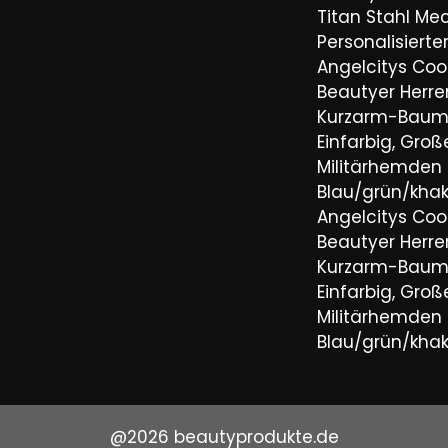
Titan Stahl Mec
Personalisiert
Angelcitys Coo
Beautyer Her
Kurzarm-Baum
Einfarbig, Groß
Militärhemden
Blau/grün/khaki
Angelcitys Coo
Beautyer Her
Kurzarm-Baum
Einfarbig, Groß
Militärhemden
Blau/grün/khaki
@2026 beautyprodukte.de