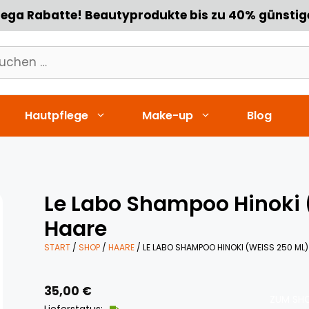
ega Rabatte! Beautyprodukte bis zu 40% günstig
chen
h:
Hautpflege
Make-up
Blog
Le Labo Shampoo Hinoki 
Haare
START
/
SHOP
/
HAARE
/ LE LABO SHAMPOO HINOKI (WEISS 250 ML)
35,00
€
ZUM SHO