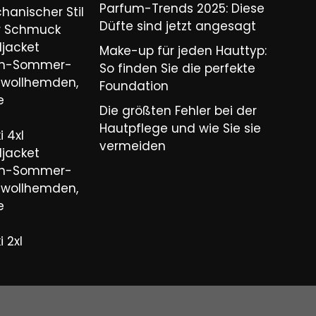
Parfum-Trends 2025: Diese
hanischer Stil
Düfte sind jetzt angesagt
er Schmuck
ljacket
Make-up für jeden Hauttyp:
ren-Sommer-
So finden Sie die perfekte
wollhemden,
Foundation
e
Die größten Fehler bei der
Hautpflege und wie Sie sie
 4xl
vermeiden
ljacket
ren-Sommer-
wollhemden,
e
 2xl