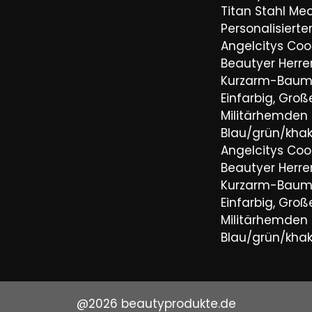
Titan Stahl Mec
Personalisiert
Angelcitys Coo
Beautyer Her
Kurzarm-Baum
Einfarbig, Groß
Militärhemden
Blau/grün/khaki
Angelcitys Coo
Beautyer Her
Kurzarm-Baum
Einfarbig, Groß
Militärhemden
Blau/grün/khaki
@2026 beautyprodukte.de