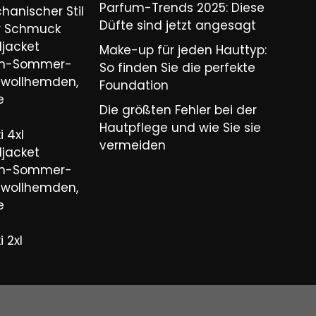
Parfum-Trends 2025: Diese
hanischer Stil
Düfte sind jetzt angesagt
er Schmuck
ljacket
Make-up für jeden Hauttyp:
ren-Sommer-
So finden Sie die perfekte
wollhemden,
Foundation
e
Die größten Fehler bei der
Hautpflege und wie Sie sie
 4xl
vermeiden
ljacket
ren-Sommer-
wollhemden,
e
 2xl