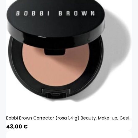
Bobbi Brown Corrector (rosa 1,4 g) Beauty, Make-up, Gesicht, Concealer
Produkt zum Warenkorb hinzugefügt.
ZUR KASSE
43,00
€
0 Artikel -
0,00
€